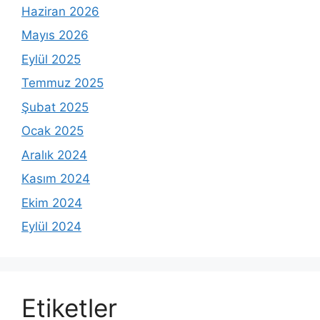
Haziran 2026
Mayıs 2026
Eylül 2025
Temmuz 2025
Şubat 2025
Ocak 2025
Aralık 2024
Kasım 2024
Ekim 2024
Eylül 2024
Etiketler