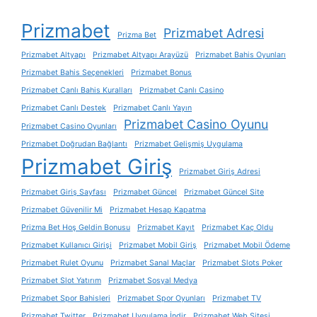
Prizmabet
Prizmabet Adresi
Prizma Bet
Prizmabet Altyapı
Prizmabet Altyapı Arayüzü
Prizmabet Bahis Oyunları
Prizmabet Bahis Seçenekleri
Prizmabet Bonus
Prizmabet Canlı Bahis Kuralları
Prizmabet Canlı Casino
Prizmabet Canlı Destek
Prizmabet Canlı Yayın
Prizmabet Casino Oyunu
Prizmabet Casino Oyunları
Prizmabet Doğrudan Bağlantı
Prizmabet Gelişmiş Uygulama
Prizmabet Giriş
Prizmabet Giriş Adresi
Prizmabet Giriş Sayfası
Prizmabet Güncel
Prizmabet Güncel Site
Prizmabet Güvenilir Mi
Prizmabet Hesap Kapatma
Prizma Bet Hoş Geldin Bonusu
Prizmabet Kayıt
Prizmabet Kaç Oldu
Prizmabet Kullanıcı Girişi
Prizmabet Mobil Giriş
Prizmabet Mobil Ödeme
Prizmabet Rulet Oyunu
Prizmabet Sanal Maçlar
Prizmabet Slots Poker
Prizmabet Slot Yatırım
Prizmabet Sosyal Medya
Prizmabet Spor Bahisleri
Prizmabet Spor Oyunları
Prizmabet TV
Prizmabet Twitter
Prizmabet Uygulama İndir
Prizmabet Web Sitesi