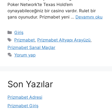
Poker Network’te Texas Hold’em
oynayabileceğiniz bir casino vardır. Rulet bir
şans oyunudur. Prizmabet yeni …
Devamını oku
Kategoriler
Giriş
Etiketler
Prizmabet
,
Prizmabet Altyapı Arayüzü
,
Prizmabet Sanal Maçlar
Yorum yap
Son Yazılar
Prizmabet Adresi
Prizmabet Giriş