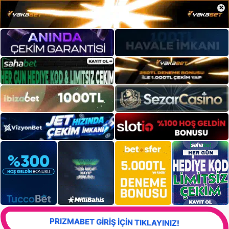
×
PRIZMABET GİRİŞ İÇİN TIKLAYINIZ!