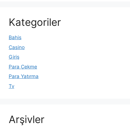
Kategoriler
Bahis
Casino
Giriş
Para Çekme
Para Yatırma
Tv
Arşivler