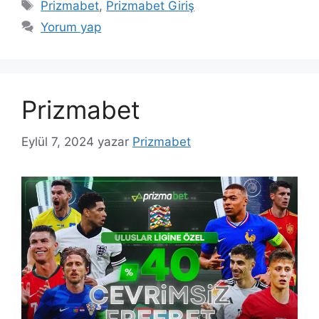
Etiketler
Prizmabet
,
Prizmabet Giriş
Yorum yap
Prizmabet
Eylül 7, 2024
yazar
Prizmabet