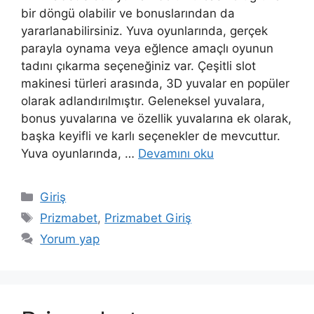
bir döngü olabilir ve bonuslarından da
yararlanabilirsiniz. Yuva oyunlarında, gerçek
parayla oynama veya eğlence amaçlı oyunun
tadını çıkarma seçeneğiniz var. Çeşitli slot
makinesi türleri arasında, 3D yuvalar en popüler
olarak adlandırılmıştır. Geleneksel yuvalara,
bonus yuvalarına ve özellik yuvalarına ek olarak,
başka keyifli ve karlı seçenekler de mevcuttur.
Yuva oyunlarında, …
Devamını oku
Kategoriler
Giriş
Etiketler
Prizmabet
,
Prizmabet Giriş
Yorum yap