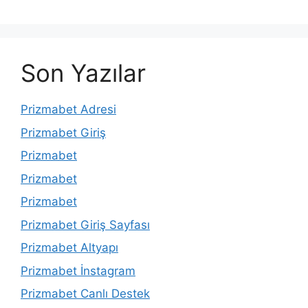
Son Yazılar
Prizmabet Adresi
Prizmabet Giriş
Prizmabet
Prizmabet
Prizmabet
Prizmabet Giriş Sayfası
Prizmabet Altyapı
Prizmabet İnstagram
Prizmabet Canlı Destek