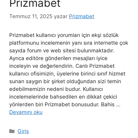
Prizmabet
Temmuz 11, 2025
yazar
Prizmabet
Prizmabet kullanıcı yorumları için ekşi sözlük
platformunu incelemenin yanı sıra internette çok
sayıda forum ve web sitesi bulunmaktadır.
Ayrıca editöre gönderilen mesajları iyice
inceleyin ve değerlendirin. Canlı Prizmabet
kullanıcı ofisimizin, üyelerine birinci sınıf hizmet
sunan saygın bir şirket olduğundan sizi temin
edebilmemizin nedeni budur. Kullanıcı
incelemelerinde bahsedilen en dikkat çekici
yönlerden biri Prizmabet bonusudur. Bahis …
Devamını oku
Kategoriler
Giriş