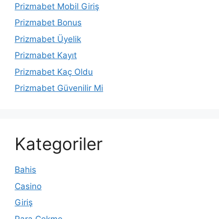
Prizmabet Mobil Giriş
Prizmabet Bonus
Prizmabet Üyelik
Prizmabet Kayıt
Prizmabet Kaç Oldu
Prizmabet Güvenilir Mi
Kategoriler
Bahis
Casino
Giriş
Para Çekme