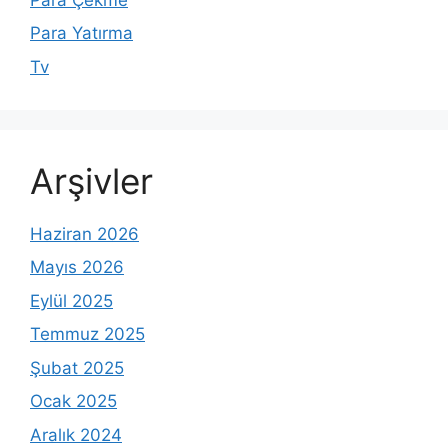
Para Yatırma
Tv
Arşivler
Haziran 2026
Mayıs 2026
Eylül 2025
Temmuz 2025
Şubat 2025
Ocak 2025
Aralık 2024