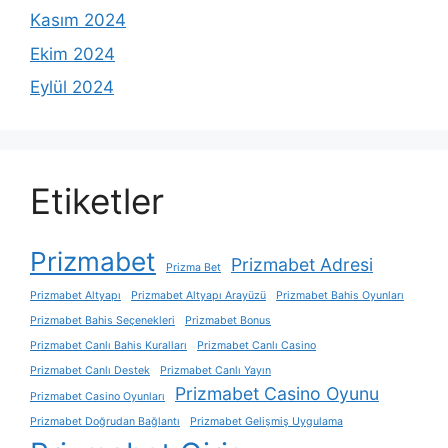
Kasım 2024
Ekim 2024
Eylül 2024
Etiketler
Prizmabet
Prizmabet Adresi
Prizma Bet
Prizmabet Altyapı
Prizmabet Altyapı Arayüzü
Prizmabet Bahis Oyunları
Prizmabet Bahis Seçenekleri
Prizmabet Bonus
Prizmabet Canlı Bahis Kuralları
Prizmabet Canlı Casino
Prizmabet Canlı Destek
Prizmabet Canlı Yayın
Prizmabet Casino Oyunu
Prizmabet Casino Oyunları
Prizmabet Doğrudan Bağlantı
Prizmabet Gelişmiş Uygulama