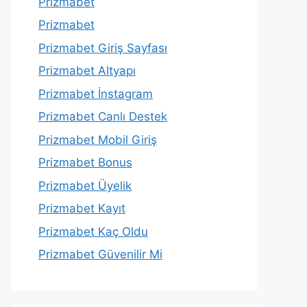
Prizmabet
Prizmabet
Prizmabet Giriş Sayfası
Prizmabet Altyapı
Prizmabet İnstagram
Prizmabet Canlı Destek
Prizmabet Mobil Giriş
Prizmabet Bonus
Prizmabet Üyelik
Prizmabet Kayıt
Prizmabet Kaç Oldu
Prizmabet Güvenilir Mi